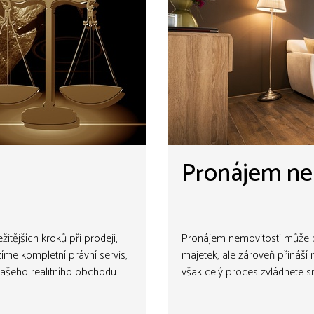
Pronájem ne
ežitějších kroků při prodeji,
Pronájem nemovitosti může být
me kompletní právní servis,
majetek, ale zároveň přináš
vašeho realitního obchodu.
však celý proces zvládnete sn