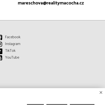
mareschova@realitymacocha.cz
Facebook
Instagram
TikTok
YouTube
×