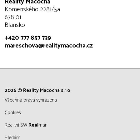
Reality Macocha
Komenského 2281/5a
678 01
Blansko
+420 777 857 739
mareschova@realitymacocha.cz
2026 © Reality Macocha s.r.o.
všechna práva vyhrazena
Cookies
Realitní SW
Real
man
Hledám