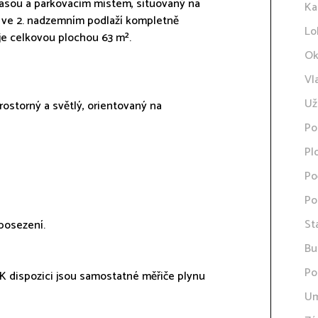
rasou a parkovacím místem, situovaný na
Ka
zí ve 2. nadzemním podlaží kompletně
Lo
e celkovou plochou 63 m².
Ok
Vl
Už
ostorný a světlý, orientovaný na
Po
Pl
Po
Po
St
 posezení.
Bu
Po
K dispozici jsou samostatné měřiče plynu
Um