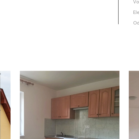
Vo
El
Od