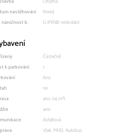
stavba
Obytná
tum nastěhování
Ihned
. náročnost b.
G (PENB nedodán)
ybavení
řízený
Částečně
st k parkování
1
rkování
Ano
tah
ne
rasa
ano (14 m²)
džie
ano
munikace
Asfaltová
prava
Vlak, MHD, Autobus