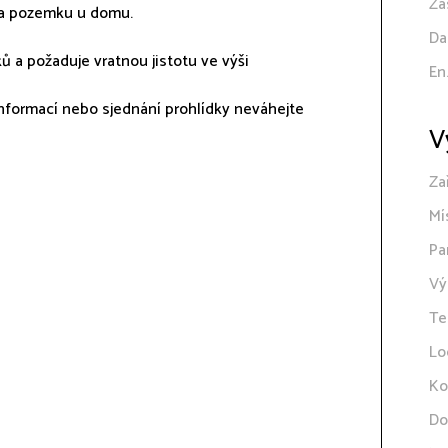
Zá
 na pozemku u domu.
Da
ů a požaduje vratnou jistotu ve výši
En
e informací nebo sjednání prohlídky neváhejte
V
Za
Mí
Pa
Vý
Te
Lo
Ko
Do