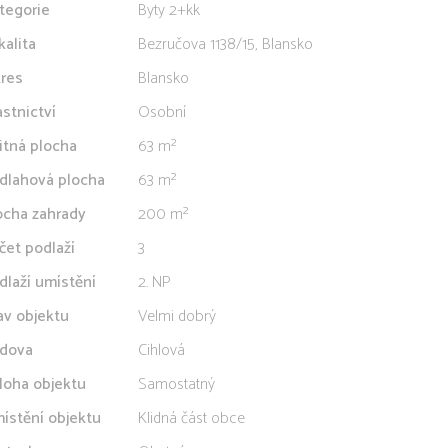
tegorie
Byty 2+kk
kalita
Bezručova 1138/15, Blansko
res
Blansko
astnictví
Osobní
itná plocha
63 m²
dlahová plocha
63 m²
ocha zahrady
200 m²
čet podlaží
3
dlaží umístění
2. NP
av objektu
Velmi dobrý
dova
Cihlová
loha objektu
Samostatný
ístění objektu
Klidná část obce