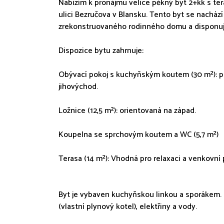
Nabízím k pronájmu velice pěkný byt 2+kk s te
ulici Bezručova v Blansku. Tento byt se nachá
zrekonstruovaného rodinného domu a disponuj
Dispozice bytu zahrnuje:
Obývací pokoj s kuchyňským koutem (30 m²): pr
jihovýchod.
Ložnice (12,5 m²): orientovaná na západ.
Koupelna se sprchovým koutem a WC (5,7 m²)
Terasa (14 m²): Vhodná pro relaxaci a venkovní
Byt je vybaven kuchyňskou linkou a sporákem. 
(vlastní plynový kotel), elektřiny a vody.