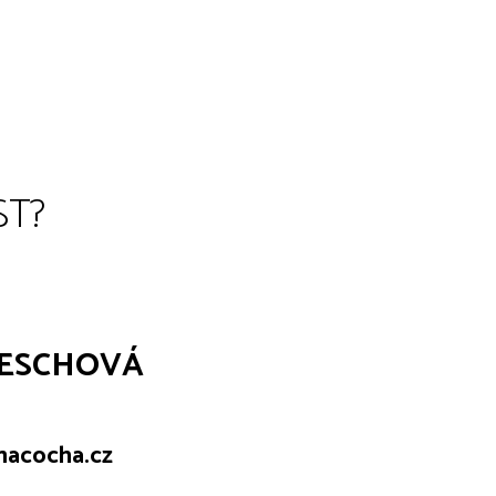
ST?
ESCHOVÁ
macocha.cz