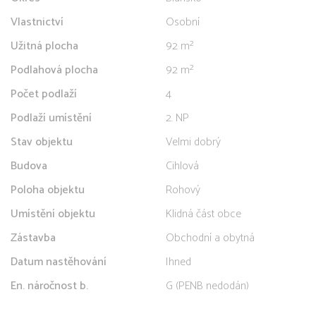
Vlastnictví
Osobní
Užitná plocha
92 m²
Podlahová plocha
92 m²
Počet podlaží
4
Podlaží umístění
2. NP
Stav objektu
Velmi dobrý
Budova
Cihlová
Poloha objektu
Rohový
Umístění objektu
Klidná část obce
Zástavba
Obchodní a obytná
Datum nastěhování
Ihned
En. náročnost b.
G (PENB nedodán)