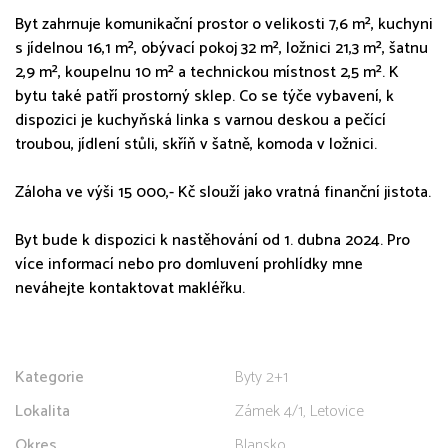
Byt zahrnuje komunikační prostor o velikosti 7,6 m², kuchyni
s jídelnou 16,1 m², obývací pokoj 32 m², ložnici 21,3 m², šatnu
2,9 m², koupelnu 10 m² a technickou místnost 2,5 m². K
bytu také patří prostorný sklep. Co se týče vybavení, k
dispozici je kuchyňská linka s varnou deskou a pečící
troubou, jídlení stůli, skříň v šatně, komoda v ložnici.
Záloha ve výši 15 000,- Kč slouží jako vratná finanční jistota.
Byt bude k dispozici k nastěhování od 1. dubna 2024. Pro
více informací nebo pro domluvení prohlídky mne
neváhejte kontaktovat makléřku.
Kategorie
Byty 2+1
Lokalita
Zámek 4/1, Letovice
Okres
Blansko