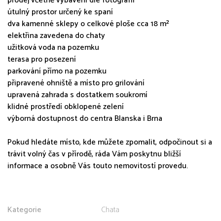
prodej včetně vybavení dle fotografií
útulný prostor určený ke spaní
dva kamenné sklepy o celkové ploše cca 18 m²
elektřina zavedena do chaty
užitková voda na pozemku
terasa pro posezení
parkování přímo na pozemku
připravené ohniště a místo pro grilování
upravená zahrada s dostatkem soukromí
klidné prostředí obklopené zelení
výborná dostupnost do centra Blanska i Brna
Pokud hledáte místo, kde můžete zpomalit, odpočinout si a
trávit volný čas v přírodě, ráda Vám poskytnu bližší
informace a osobně Vás touto nemovitostí provedu.
Kategorie
Chata