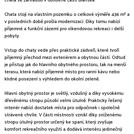
chata se zahradou v oblíbené části Blanska.
Chata stojí na vlastním pozemku o celkové výměře 436 m² a
v posledních době prošla modernizací. Díky tomu nabízí
příjemné a funkční zázemí pro víkendovou rekreaci i delší
pobyty.
Vstup do chaty vede přes praktické zádveří, které tvoří
příjemný přechod mezi exteriérem a obytnou částí. Odtud
je přístup jak do hlavního obytného prostoru, tak na menší
terasu, která nabízí příjemné místo pro ranní kávu nebo
klidné posezení s výhledem do okolní zeleně.
Hlavní obytný prostor je světlý, vzdušný a díky vysokému
dřevěnému stropu působí velmi útulně. Prakticky řešený
interiér nabízí dostatek místa pro odpočinek i společně
strávené chvíle. V části místnosti vznikl díky sníženému
stropu útulný prostor určený ke spaní, který zvyšuje
komfort rekreačního využití a dodává interiéru jedinečný