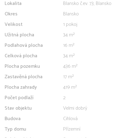
Lokalita
Blansko č.ev. 73, Blansko
Okres
Blansko
Velikost
1 pokoj
Užitná plocha
34 m²
Podlahová plocha
16 m²
Celková plocha
34 m²
Plocha pozemku
436 m²
Zastavěná plocha
17 m²
Plocha zahrady
419 m²
Počet podlaží
2
Stav objektu
Velmi dobrý
Budova
Cihlová
Typ domu
Přízemní