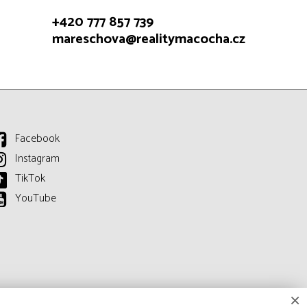
+420 777 857 739
mareschova@realitymacocha.cz
Facebook
Instagram
TikTok
YouTube
×