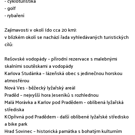
- cykloturistika
- golf
- rybaření
Zajímavosti v okolí (do cca 20 km):
v blízkém okolí se nachází řada vyhledávaných turistických
cílů:
Rešovské vodopády – přírodní rezervace s malebnými
skalními soutěskami a vodopády
Karlova Studánka – lázeňská obec s jedinečnou horskou
atmosférou
Nová Ves - běžecký lyžařský areál
Praděd – nejvyšší hora Jeseníků s rozhlednou
Malá Morávka a Karlov pod Pradědem – oblíbená lyžařská
střediska
KOpřivná pod Pradědem - další oblíbené lyžařské středisko
a bike park
Hrad Sovinec – historická památka s bohatým kulturním