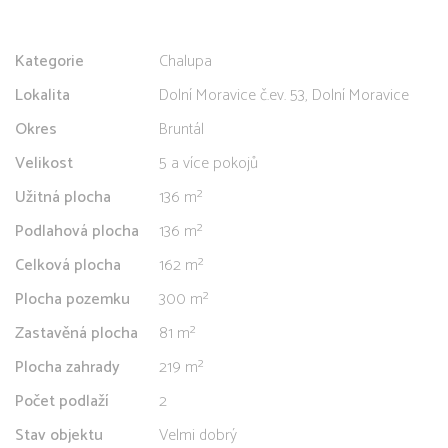
Kategorie
Chalupa
Lokalita
Dolní Moravice č.ev. 53, Dolní Moravice
Okres
Bruntál
Velikost
5 a více pokojů
Užitná plocha
136 m²
Podlahová plocha
136 m²
Celková plocha
162 m²
Plocha pozemku
300 m²
Zastavěná plocha
81 m²
Plocha zahrady
219 m²
Počet podlaží
2
Stav objektu
Velmi dobrý