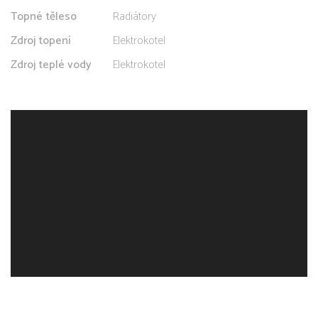
Topné těleso
Radiátory
Zdroj topení
Elektrokotel
Zdroj teplé vody
Elektrokotel