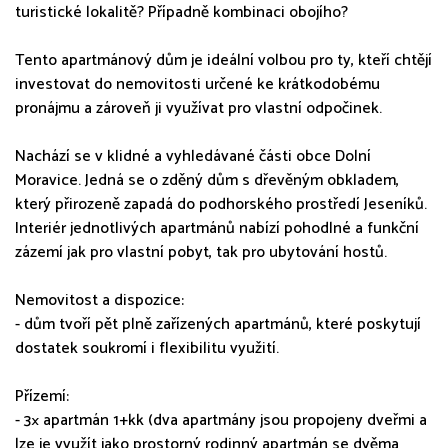
turistické lokalitě? Případně kombinaci obojího?
Tento apartmánový dům je ideální volbou pro ty, kteří chtějí
investovat do nemovitosti určené ke krátkodobému
pronájmu a zároveň ji využívat pro vlastní odpočinek.
Nachází se v klidné a vyhledávané části obce Dolní
Moravice. Jedná se o zděný dům s dřevěným obkladem,
který přirozeně zapadá do podhorského prostředí Jeseníků.
Interiér jednotlivých apartmánů nabízí pohodlné a funkční
zázemí jak pro vlastní pobyt, tak pro ubytování hostů.
Nemovitost a dispozice:
- dům tvoří pět plně zařízených apartmánů, které poskytují
dostatek soukromí i flexibilitu využití.
Přízemí:
- 3× apartmán 1+kk (dva apartmány jsou propojeny dveřmi a
lze je využít jako prostorný rodinný apartmán se dvěma